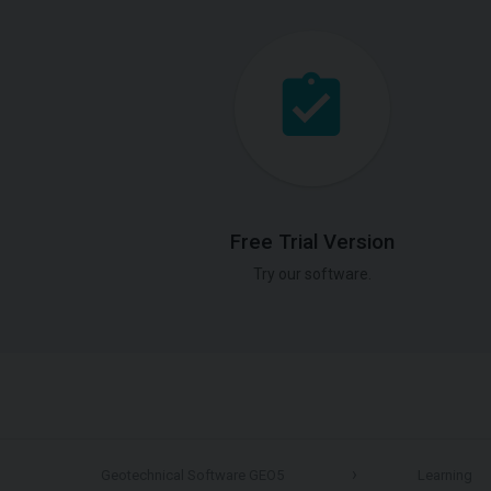
Free Trial Version
Try our software.
Geotechnical Software GEO5
Learning