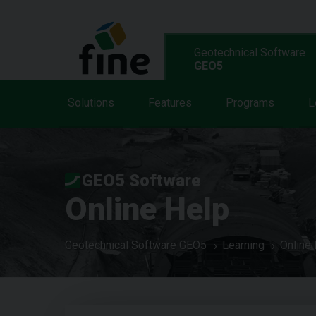
Geotechnical Software
GEO5
Solutions
Features
Programs
L
GEO5 Software
Online Help
Geotechnical Software GEO5
Learning
Online