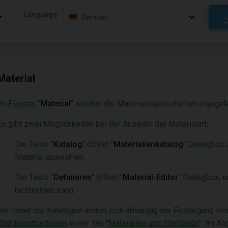
Language:
German
Material
Im
Fenster
"
Material
"
werden die Materialeigenschaften eigegeb
Es gibt zwei Möglichkeiten bei der Auswahl der Materialart:
Die Taste "
Katalog
"
öffnet "
Materialienkatalog
" Dialogbox 
Material auswählen.
Die Taste "
Definieren
"
öffnet "
Material-Editor
"
Dialogbox, i
bestimmen kann.
Der Inhalt der Katalogen ändert sich abhängig der Festlegung v
Stahlkonstruktionen
in der Tab "
Materialen und Standards
". Im A