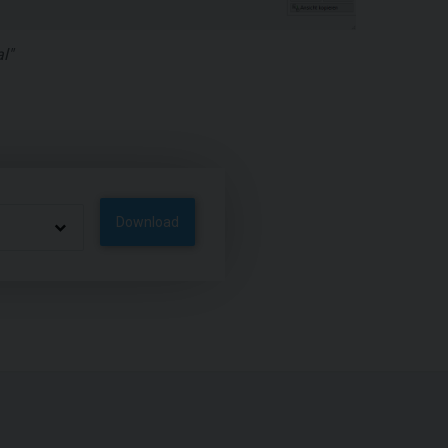
l"
Download