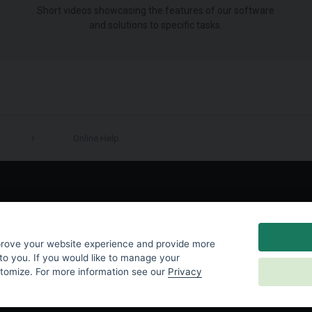
Short videos showcasing the features of our software
and solutions to specific tasks.
Online Help
LinkedIn
prove your website experience and provide more
to you. If you would like to manage your
stomize. For more information see our
Privacy
y
|
Cookies Settings
|
End User License Agreement
|
Contact Us