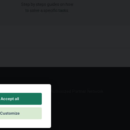
Step by steps guides on how
to solve a specific tasks.
Authorized Partner Network
Accept all
Customize