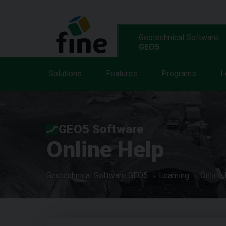
Geotechnical Software
GEO5
Solutions
Features
Programs
L
GEO5 Software
Online Help
Geotechnical Software GEO5
Learning
Online