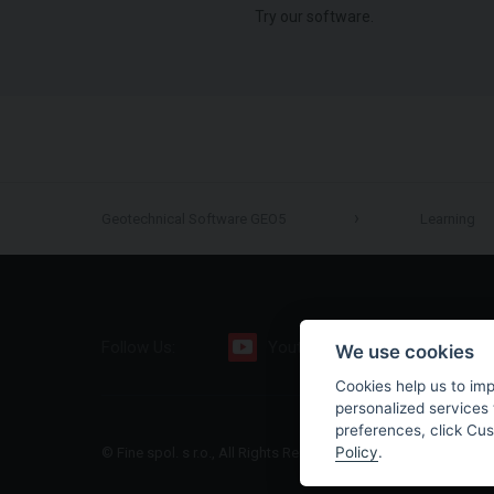
Try our software.
Geotechnical Software GEO5
Learning
Follow Us:
Youtube
Facebook
We use cookies
Cookies help us to im
personalized services 
preferences, click Cu
Policy
.
© Fine spol. s r.o., All Rights Reserved |
Sitemap
|
Privacy Polic