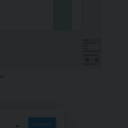
de"
Download