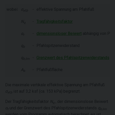
wobei:
σ
-
effektive Spannung am Pfahlfuß
ef,b
N
-
Tragfähigkeitsfaktor
q
α
-
dimensionsloser Beiwert
abhängig von Pfa
t
q
-
Pfahlspitzenwiderstand
b
q
-
Grenzwert des Pfahlspitzenwiderstands
b,lim
A
-
Pfahlfußfläche
b
Die maximale vertikale effektive Spannung am Pfahlfuß
σ
ist auf 3,2 ksf (ca. 153 kPa) begrenzt.
ef,b
Der Tragfähigkeitsfaktor
N
, der dimensionslose Beiwert
q
α
und der Grenzwert des Pfahlspitzenwiderstands
q
t
b,lim
werden vom Programm automatisch berechnet, es ist