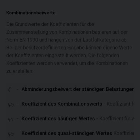
Kombinationsbeiwerte
Die Grundwerte der Koeffizienten für die
Zusammenstellung von Kombinationen basieren auf der
Norm EN 1990 und hängen von der Lastfallkategorie ab.
Bei der benutzerdefinierten Eingabe können eigene Werte
der Koeffizienten eingestellt werden. Die folgenden
Koeffizienten werden verwendet, um die Kombinationen
zu erstellen:
ξ
-
Abminderungsbeiwert der ständigen Belastungen in 
ψ
-
Koeffizient des Kombinationswerts
- Koeffizient für
0
ψ
-
Koeffizient des häufigen Wertes
- Koeffizient für v
1
ψ
Koeffizient des quasi-ständigen Wertes
Koeffizient
2