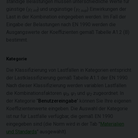
ständige Belastungen müssen unterschiedliche Werte für
günstige (
γ
) und ungünstige (
γ
) Einwirkungen der
f, inf
f, sup
Last in der Kombination eingegeben werden. Im Fall der
Eingabe der Belastungen nach EN 1990 werden die
Ausgangswerte der Koeffizienten gemäß Tabelle A1.2 (B)
bestimmt.
Kategorie
Die Klassifizierung von Lastfällen in Kategorien entspricht
der Lastklassifizierung gemäß Tabelle A1.1 der EN 1990.
Nach dieser Klassifizierung werden variablen Lastfällen
die Kombinationsfaktoren
ψ
,
ψ
und
ψ
zugeordnet. In
0
1
2
der Kategorie "
Benutzereingabe
" können Sie Ihre eigenen
Koeffizientenwerte eingeben. Die Auswahl der Kategorie
ist nur für Lastfälle verfügbar, die gemäß EN 1990
eingegeben sind (die Norm wird in der Tab "
Materialien
und Standards
" ausgewählt).