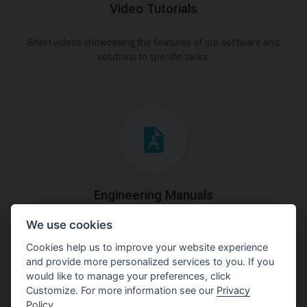
Video Tutorials
Short videos showcasing the features of our software and
solutions to specific tasks.
Engineering Manuals
We use cookies
Step by steps guides on how
to solve a specific tasks.
Cookies help us to improve your website experience
and provide more personalized services to you. If you
would like to manage your preferences, click
Customize. For more information see our
Privacy
Policy
.