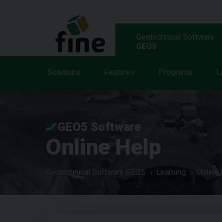
Geotechnical Software
GEO5
Solutions
Features
Programs
L
GEO5 Software
Online Help
Geotechnical Software GEO5
Learning
Online