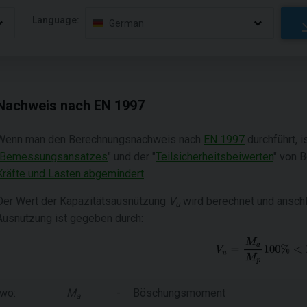
Language:
German
Nachweis nach EN 1997
Wenn man den Berechnungsnachweis nach
EN 1997
durchführt, 
Bemessungsansatzes
" und der "
Teilsicherheitsbeiwerten
" von 
Kräfte und Lasten abgemindert
.
Der Wert der Kapazitätsausnützung
V
wird berechnet und ansch
u
Ausnutzung ist gegeben durch:
wo:
M
-
Böschungsmoment
a