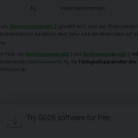
M
-
Widerstandsmoment
p
Falls
Bemessungsansatz 2
gewählt wird, wird das Widerstand
Bodenparameter bestimmt, aber dafür wird der Widerstand auf di
γ
.
Rs
Im Falle von
Bemessungsansatz 1
und
Bemessungsansatz 3
red
Gesamtwiderstandsmoments
M
die
Festigkeitsparameter des
p
Kohäsion) ab.
Try GEO5 software for free.