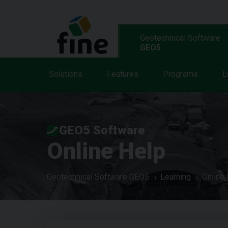
Geotechnical Software
GEO5
Solutions
Features
Programs
L
GEO5 Software
Online Help
Geotechnical Software GEO5
Learning
Online