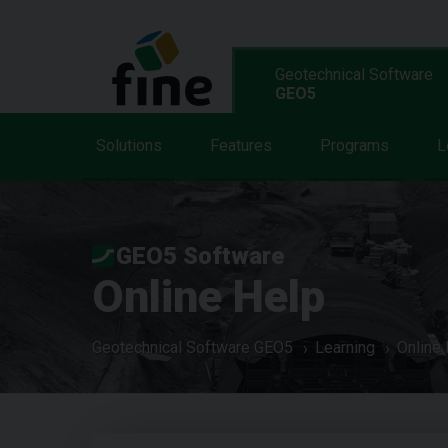
Geotechnical Software
GEO5
Solutions
Features
Programs
L
GEO5 Software
Online Help
Geotechnical Software GEO5
Learning
Online