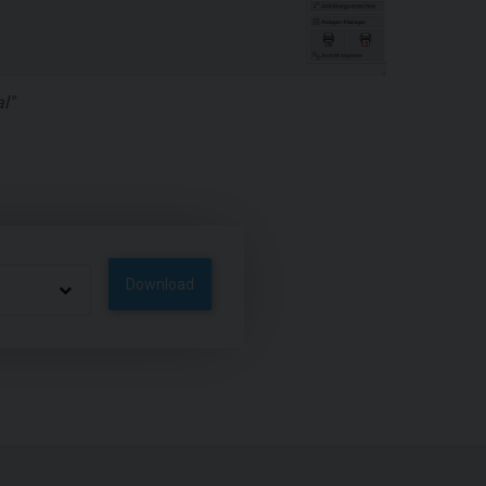
l"
Download