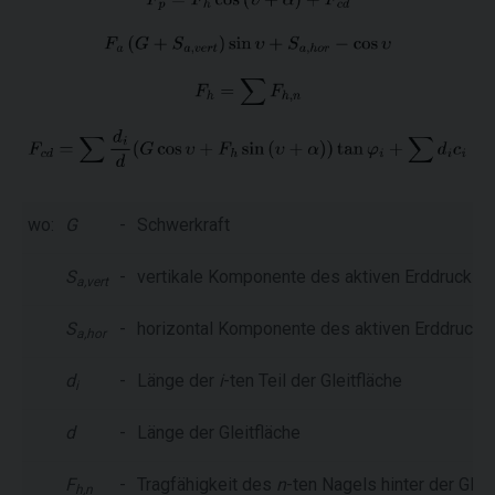
wo:
G
-
Schwerkraft
S
-
vertikale Komponente des aktiven Erddruck
a,vert
S
-
horizontal Komponente des aktiven Erddruck
a,hor
d
-
Länge der
i
-ten Teil der Gleitfläche
i
d
-
Länge der Gleitfläche
F
-
Tragfähigkeit des
n
-ten Nagels hinter der Glei
h,n