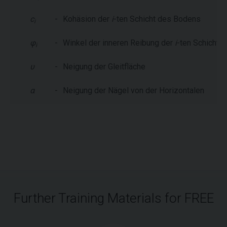
c
-
Kohäsion der
i
-ten Schicht des Bodens
i
φ
-
Winkel der inneren Reibung der
i
-ten Schicht
i
υ
-
Neigung der Gleitfläche
α
-
Neigung der Nägel von der Horizontalen
Further Training Materials for FREE