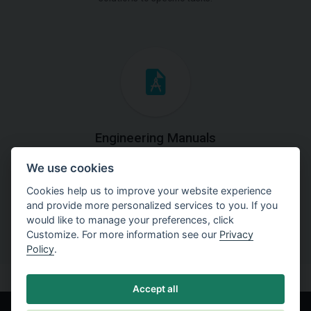
Engineering Manuals
We use cookies
Step by steps guides on how
to solve a specific tasks.
Cookies help us to improve your website experience
and provide more personalized services to you. If you
would like to manage your preferences, click
Customize. For more information see our
Privacy
Policy
.
Accept all