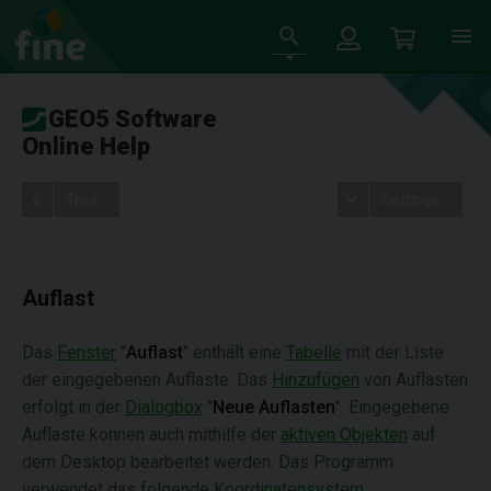
GEO5 Software
Online Help
Tree
Settings
Auflast
Das
Fenster
"
Auflast
" enthält eine
Tabelle
mit der Liste
der eingegebenen Auflaste. Das
Hinzufügen
von Auflasten
erfolgt in der
Dialogbox
"
Neue Auflasten
". Eingegebene
Auflaste können auch mithilfe der
aktiven Objekten
auf
dem Desktop bearbeitet werden. Das Programm
verwendet das folgende
Koordinatensystem
.