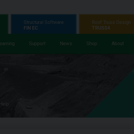
Structural Software
Roof Truss Design
FIN EC
TRUSS4
earning
Support
News
Shop
About
 Help