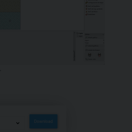
"
Download