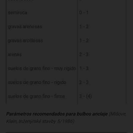
semiroca
0 - 1
0,
gravas arenosas
1 - 2
1,
gravas arcillosas
1 - 2
2,
arenas
2 - 3
1,
suelos de grano fino - muy rígido
1 - 3
1,
suelos de grano fino - rígido
2 - 3
1,
suelos de grano fino - firme
3 - (4)
0,
Parámetros recomendados para bulbos anclaje
(Mišove,
Klein, Inženýrské stavby 5/1986)