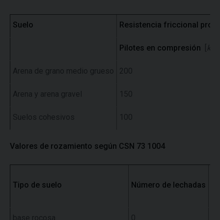
Suelo
Resistencia friccional pro
Pilotes en compresión
[
kPa
Arena de grano medio grueso
200
Arena y arena gravel
150
Suelos cohesivos
100
Valores de rozamiento según CSN 73 1004
Tipo de suelo
Número de lechadas
Pr
base rocosa
0
-