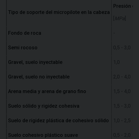
Presión de 
Tipo de soporte del micropilote en la cabeza
[
MPa
]
Fondo de roca
-
Semi rocoso
0,5 - 3,0
Gravel, suelo inyectable
1,0
Gravel, suelo no inyectable
2,0 - 4,0
Arena media y arena de grano fino
1,5 - 4,0
Suelo sólido y rigidez cohesiva
1,5 - 3,0
Suelo de rigidez plástica de cohesivo sólido
1,0 - 2,5
Suelo cohesivo plástico suave
0,5 - 2,0