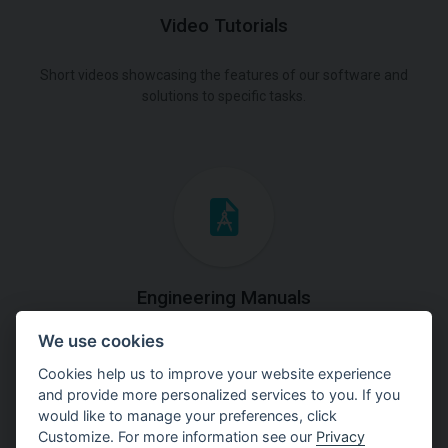
Video Tutorials
Short videos showcasing the features of our software and
solutions to specific tasks.
Engineering Manuals
We use cookies
Step by steps guides on how
to solve a specific tasks.
Cookies help us to improve your website experience
and provide more personalized services to you. If you
would like to manage your preferences, click
Customize. For more information see our
Privacy