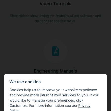
Video Tutorials
Short videos showcasing the features of our software and
solutions to specific tasks.
Engineering Manuals
We use cookies
Step by steps guides on how
to solve a specific tasks.
Cookies help us to improve your website experience
and provide more personalized services to you. If you
would like to manage your preferences, click
Customize. For more information see our
Privacy
Policy
.