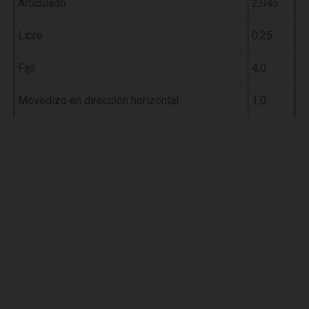
Articulado
2,045
Libre
0,25
Fijo
4,0
Movedizo en dirección horizontal
1,0