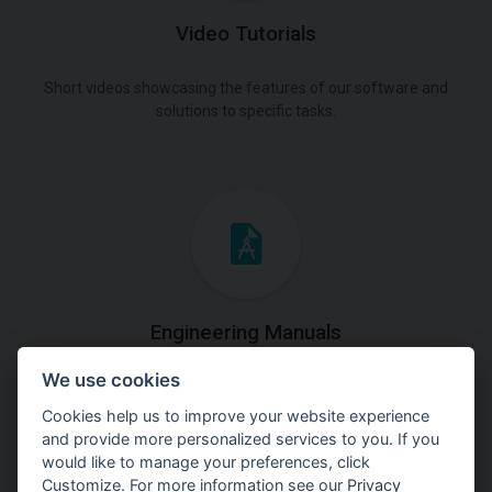
Video Tutorials
Short videos showcasing the features of our software and
solutions to specific tasks.
Engineering Manuals
We use cookies
Step by steps guides on how
to solve a specific tasks.
Cookies help us to improve your website experience
and provide more personalized services to you. If you
would like to manage your preferences, click
Customize. For more information see our
Privacy