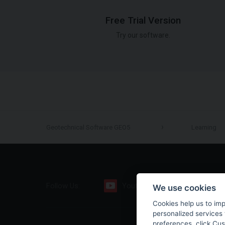
Free Trial Version
Try our software.
Geotechnical Software GEO5
Learning
Follow Us:
Youtube
Facebook
We use cookies
Cookies help us to im
personalized services 
preferences, click Cu