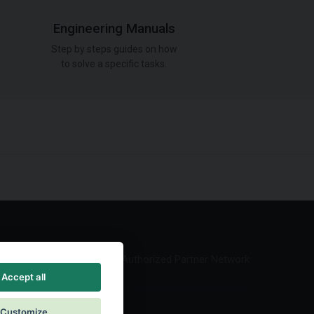
Engineering Manuals
Step by steps guides on how
to solve a specific tasks.
Authorized Partner Network
Accept all
Customize