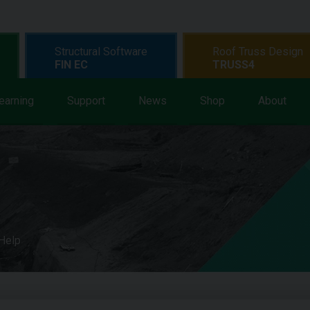
Structural Software
Roof Truss Design
FIN EC
TRUSS4
earning
Support
News
Shop
About
 Help