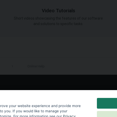
Video Tutorials
Short videos showcasing the features of our software
and solutions to specific tasks.
Online Help
LinkedIn
prove your website experience and provide more
to you. If you would like to manage your
stomize. For more information see our
Privacy