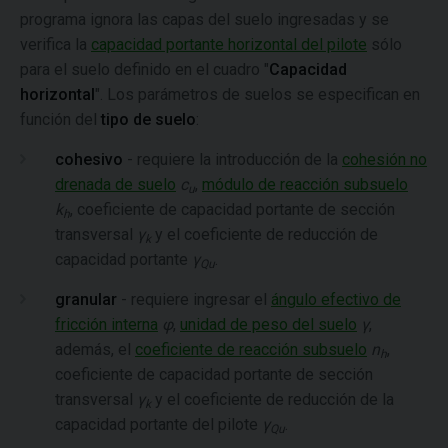
programa ignora las capas del suelo ingresadas y se
verifica la
capacidad portante horizontal del pilote
sólo
para el suelo definido en el cuadro "
Capacidad
horizontal
". Los parámetros de suelos se especifican en
función del
tipo de suelo
:
cohesivo
- requiere la introducción de la
cohesión no
drenada de suelo
c
,
módulo de reacción subsuelo
u
k
, coeficiente de capacidad portante de sección
h
transversal
γ
y el coeficiente de reducción de
k
capacidad portante
γ
.
Qu
granular
- requiere ingresar el
ángulo efectivo de
fricción interna
φ
,
unidad de peso del suelo
γ
,
además, el
coeficiente de reacción subsuelo
n
,
h
coeficiente de capacidad portante de sección
transversal
γ
y el coeficiente de reducción de la
k
capacidad portante del pilote
γ
.
Qu