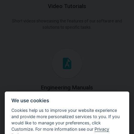
Video Tutorials
Short videos showcasing the features of our software and
solutions to specific tasks.
Engineering Manuals
We use cookies
Step by steps guides on how
to solve a specific tasks.
Cookies help us to improve your website experience
and provide more personalized services to you. If you
would like to manage your preferences, click
Customize. For more information see our
Privacy