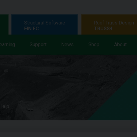
Structural Software
Roof Truss Design
FIN EC
TRUSS4
earning
Support
News
Shop
About
 Help