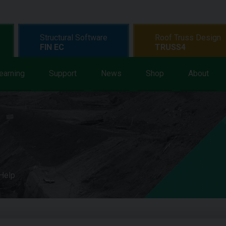
Structural Software
Roof Truss Design
FIN EC
TRUSS4
earning
Support
News
Shop
About
 Help