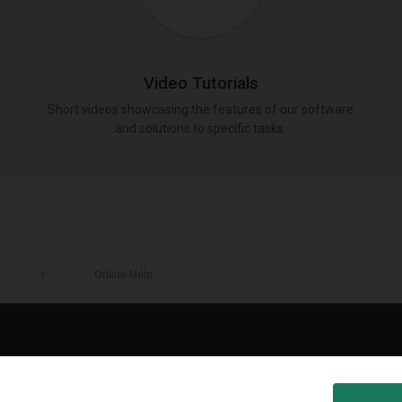
Video Tutorials
Short videos showcasing the features of our software
and solutions to specific tasks.
Online Help
LinkedIn