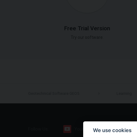
Free Trial Version
Try our software.
Geotechnical Software GEO5
Learning
Follow Us:
Youtube
Facebook
We use cookies