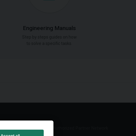
Engineering Manuals
Step by steps guides on how
to solve a specific tasks.
Authorized Partner Network
Accept all