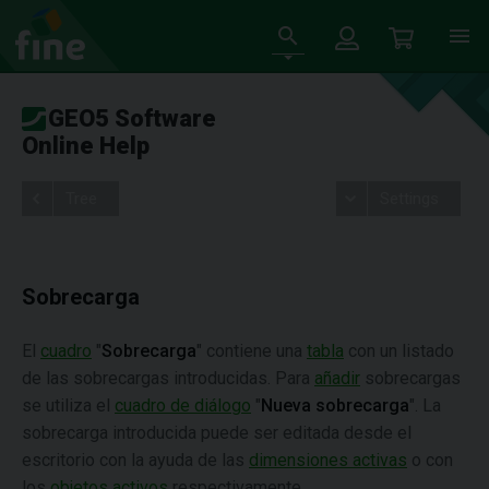
GEO5 Software
Online Help
Tree
Settings
Sobrecarga
El
cuadro
"
Sobrecarga
" contiene una
tabla
con un listado
de las sobrecargas introducidas. Para
añadir
sobrecargas
se utiliza el
cuadro de diálogo
"
Nueva sobrecarga
". La
sobrecarga introducida puede ser editada desde el
escritorio con la ayuda de las
dimensiones activas
o con
los
objetos activos
respectivamente.