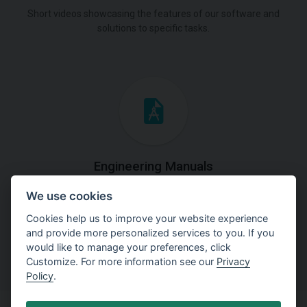
Short videos showcasing the features of our software and
solutions to specific tasks.
Engineering Manuals
We use cookies
Step by steps guides on how
to solve a specific tasks.
Cookies help us to improve your website experience
and provide more personalized services to you. If you
would like to manage your preferences, click
Customize. For more information see our
Privacy
Policy
.