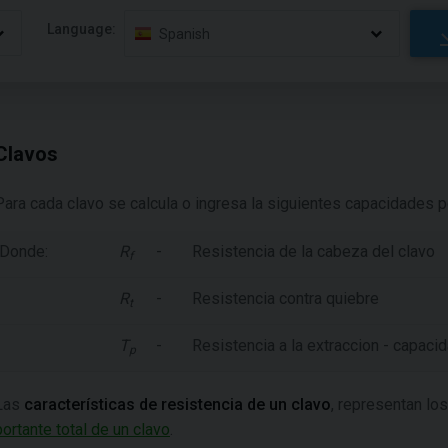
Language:
Spanish
Clavos
Para cada clavo se calcula o ingresa la siguientes capacidades p
Donde:
R
-
Resistencia de la cabeza del clavo
f
R
-
Resistencia contra quiebre
t
T
-
Resistencia a la extraccion - capaci
p
Las
características de resistencia de un clavo
, representan lo
portante total de un clavo
.