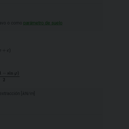
lavo o como
parámetro de suelo
extracción [
kN/m
]