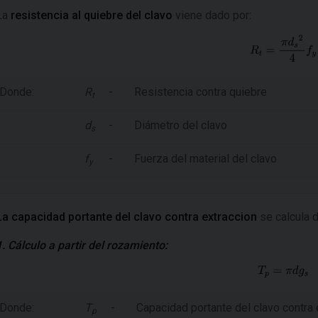
La
resistencia al quiebre del clavo
viene dado por:
Donde:
R
-
Resistencia contra quiebre
t
d
-
Diámetro del clavo
s
f
-
Fuerza del material del clavo
y
La capacidad portante del clavo contra extraccion
se calcula 
1. Cálculo a partir del rozamiento:
Donde:
T
-
Capacidad portante del clavo contra 
p