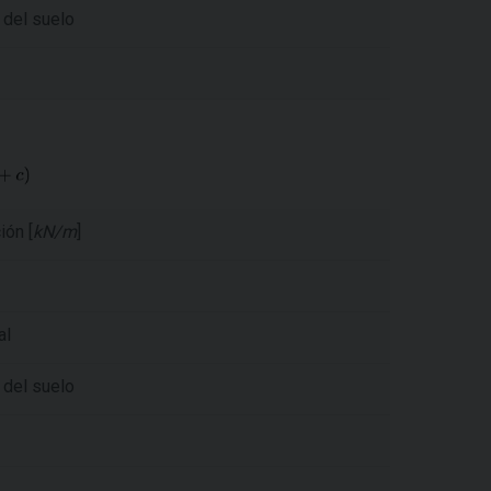
a del suelo
ión [
kN/m
]
al
a del suelo