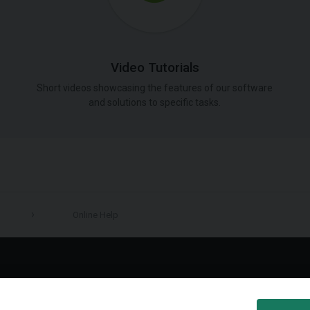
Video Tutorials
Short videos showcasing the features of our software
and solutions to specific tasks.
Online Help
LinkedIn