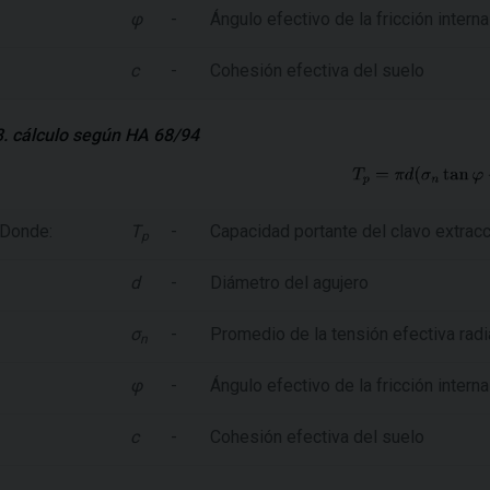
φ
-
Ángulo efectivo de la fricción intern
c
-
Cohesión efectiva del suelo
3. cálculo según HA 68/94
Donde:
T
-
Capacidad portante del clavo extracc
p
d
-
Diámetro del agujero
σ
-
Promedio de la tensión efectiva radi
n
φ
-
Ángulo efectivo de la fricción intern
c
-
Cohesión efectiva del suelo