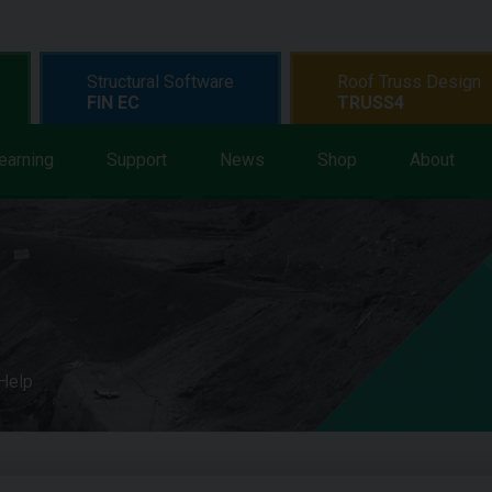
Structural Software
Roof Truss Design
FIN EC
TRUSS4
earning
Support
News
Shop
About
 Help