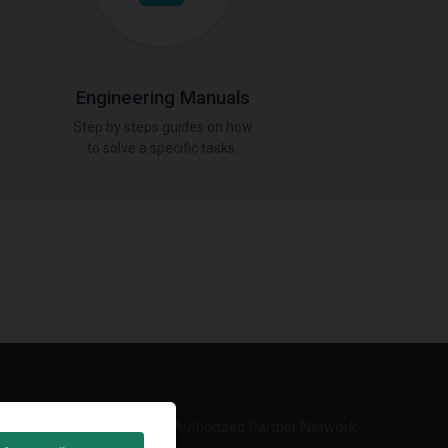
Engineering Manuals
Step by steps guides on how
to solve a specific tasks.
Authorized Partner Network