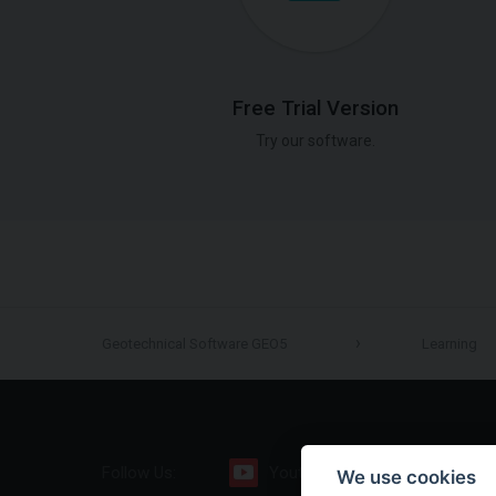
Free Trial Version
Try our software.
Geotechnical Software GEO5
Learning
Follow Us:
Youtube
Facebook
We use cookies