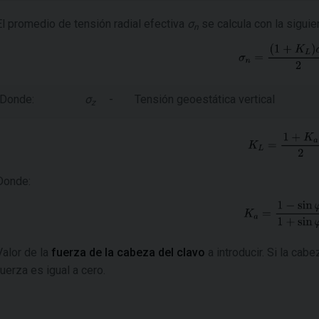
El promedio de tensión radial efectiva
σ
se calcula con la siguie
n
Donde:
σ
-
Tensión geoestática vertical
z
Donde:
Valor de la
fuerza de la cabeza del clavo
a introducir. Si la cabe
fuerza es igual a cero.