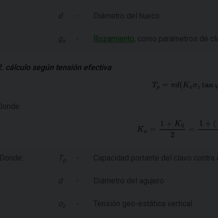
d
-
Diámetro del hueco
g
-
Rozamiento
, como parámetros de c
s
2. cálculo según tensión efectiva
Donde:
Donde:
T
-
Capacidad portante del clavo contra 
p
d
-
Diámetro del agujero
σ
-
Tensión geo-estática vertical
z