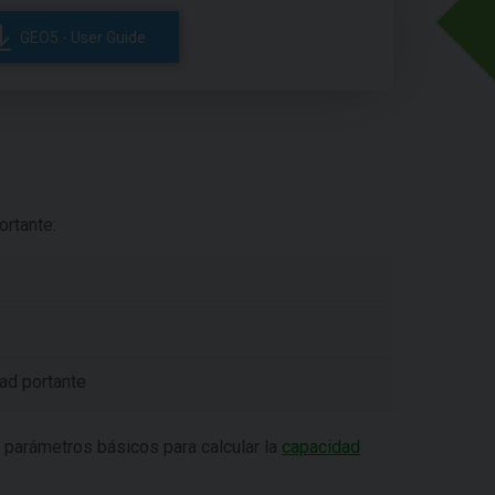
GEO5 - User Guide
ortante:
dad portante
s parámetros básicos para calcular la
capacidad