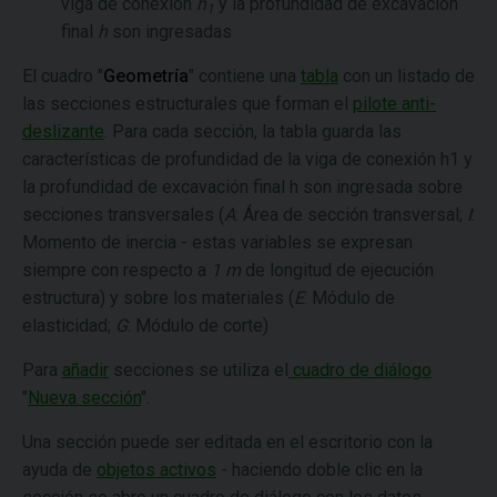
viga de conexión
h
y la profundidad de excavación
1
final
h
son ingresadas
El cuadro "
Geometría
" contiene una
tabla
con un listado de
las secciones estructurales que forman el
pilote anti-
deslizante
. Para cada sección, la tabla guarda las
características de profundidad de la viga de conexión h1 y
la profundidad de excavación final h son ingresada sobre
secciones transversales (
A
: Área de sección transversal;
I
:
Momento de inercia - estas variables se expresan
siempre con respecto a
1 m
de longitud de ejecución
estructura) y sobre los materiales (
E
: Módulo de
elasticidad;
G
: Módulo de corte)
Para
añadir
secciones se utiliza el
cuadro de diálogo
"
Nueva sección
".
Una sección puede ser editada en el escritorio con la
ayuda de
objetos activos
- haciendo doble clic en la