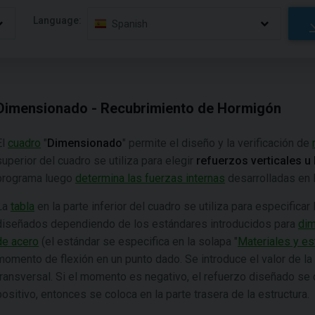
Language:
Spanish
Dimensionado - Recubrimiento de Hormigón
El
cuadro
"
Dimensionado
" permite el diseño y la verificación de
superior del cuadro se utiliza para elegir
refuerzos verticales u
programa luego
determina las fuerzas internas
desarrolladas en l
La
tabla
en la parte inferior del cuadro se utiliza para especifica
diseñados dependiendo de los estándares introducidos para
dim
de acero
(el estándar se especifica en la solapa "
Materiales y e
momento de flexión en un punto dado. Se introduce el valor de la
transversal. Si el momento es negativo, el refuerzo diseñado se co
positivo, entonces se coloca en la parte trasera de la estructura.