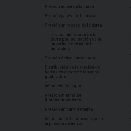
Presión activa de la tierra
Presión pasiva de la tierra
Presión en reposo de la tierra
Presión en reposo de la
tierra por inclinación de la
superficie detrás de la
estructura
Presión Activa aumentada
Distribución de la presión de
tierras en casos de terrenos
quebrados
Influencia del agua
Presión mínima de
dimensionamiento
Presión en cuña de tierra
Influencia de la sobrecarga en
la presión de tierras