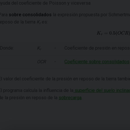
ayuda del coeficiente de Poisson y viceversa
Para
sobre consolidados
la expresión propuesta por
Schmertm
reposo de la tierra
K
es:
r
Donde:
K
-
Coeficiente de presión en reposo
r
OCR
-
Coeficiente sobre consolidados
El valor del coeficiente de la presión en reposo de la tierra tam
El programa calcula la influencia de la
superficie del suelo inclina
de la presión en reposo de la
sobrecarga
.