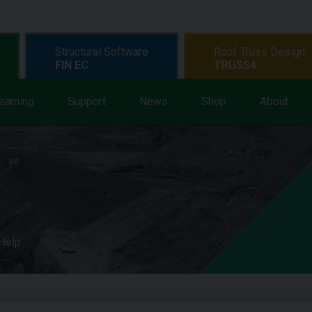
Structural Software
Roof Truss Design
FIN EC
TRUSS4
earning
Support
News
Shop
About
 Help