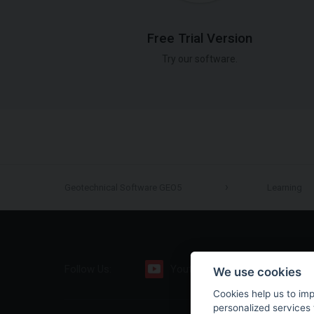
Free Trial Version
Try our software.
Geotechnical Software GEO5
Learning
Follow Us:
Youtube
Facebook
We use cookies
Cookies help us to im
personalized services 