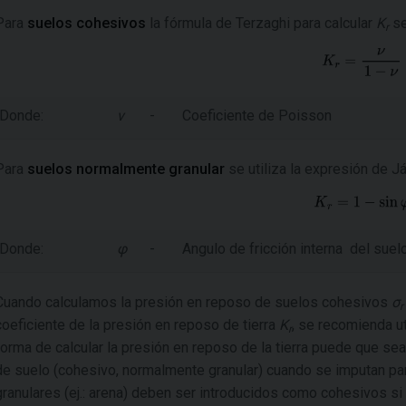
Para
suelos cohesivos
la fórmula de Terzaghi para calcular
K
se
r
Donde:
ν
-
Coeficiente de Poisson
Para
suelos normalmente granular
se utiliza la expresión de Já
Donde:
φ
-
Angulo de fricción interna del suel
Cuando calculamos la presión en reposo de suelos cohesivos
σ
r
coeficiente de la presión en reposo de tierra
K
, se recomienda ut
r
forma de calcular la presión en reposo de la tierra puede que sea 
de suelo (cohesivo, normalmente granular) cuando se imputan pa
granulares (ej.: arena) deben ser introducidos como cohesivos si