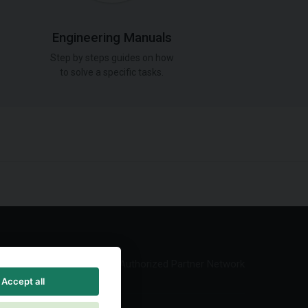
Engineering Manuals
Step by steps guides on how
to solve a specific tasks.
Authorized Partner Network
Accept all