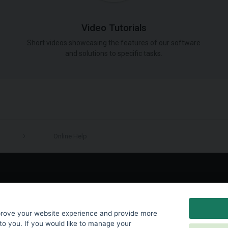
Video Tutorials
Short videos showcasing the features of our software
and solutions to specific tasks.
Online Help
LinkedIn
prove your website experience and provide more
to you. If you would like to manage your