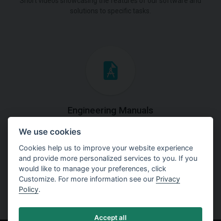
Short videos showcasing the features of our software and
solutions to specific tasks.
Engineering Manuals
We use cookies
Step by steps guides on how
to solve a specific tasks.
Cookies help us to improve your website experience
and provide more personalized services to you. If you
would like to manage your preferences, click
Customize. For more information see our
Privacy
Policy
.
Accept all