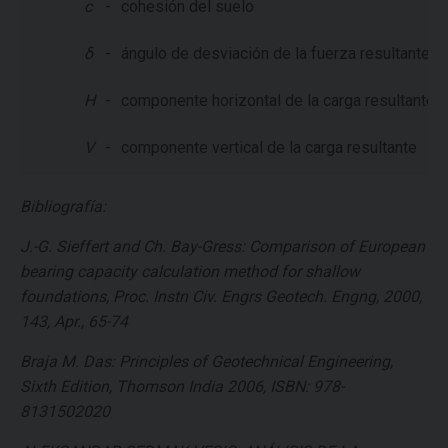
c
-
cohesión del suelo
δ
-
ángulo de desviación de la fuerza resultante de 
H
-
componente horizontal de la carga resultante
V
-
componente vertical de la carga resultante
Bibliografía:
J.-G. Sieffert and Ch. Bay-Gress: Comparison of European
bearing capacity calculation method for shallow
foundations, Proc. Instn Civ. Engrs Geotech. Engng, 2000,
143, Apr., 65-74
Braja M. Das: Principles of Geotechnical Engineering,
Sixth Edition, Thomson India 2006, ISBN: 978-
8131502020