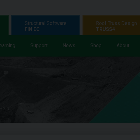
Structural Software
Roof Truss Design
FIN EC
TRUSS4
earning
Support
News
Shop
About
 Help