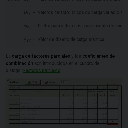
k,,j
Q
-
Valores característicos de carga variable se
k,i
ψ
-
Factor para valor cuasi-permanente de carga 
2,i
A
-
Valor de diseño de carga sísmica
Ed
La
carga de factores parciales
y los
coeficientes de
combinación
son introducidos en el cuadro de
diálogo "
Factores parciales
".