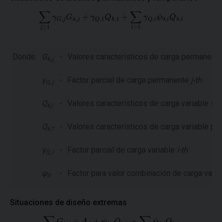
Donde:
G
-
Valores característicos de carga permanent
k,,j
γ
-
Factor parcial de carga permanente
j-th
G, j
Q
-
Valores característicos de carga variable s
k,i
Q
-
Valores característicos de carga variable pri
k,1
γ
-
Factor parcial de carga variable
i-th
Q, i
ψ
-
Factor para valor combinación de carga varia
0
Situaciones de diseño extremas