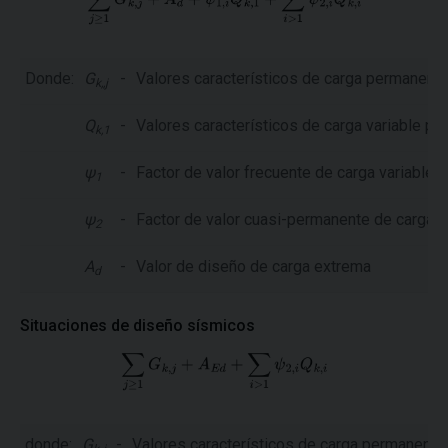
Donde:
G
-
Valores característicos de carga permanent
k,,j
Q
-
Valores característicos de carga variable pri
k,1
ψ
-
Factor de valor frecuente de carga variable
1
ψ
-
Factor de valor cuasi-permanente de carga v
2
A
-
Valor de diseño de carga extrema
d
Situaciones de diseño sísmicos
donde:
G
-
Valores característicos de carga permanent