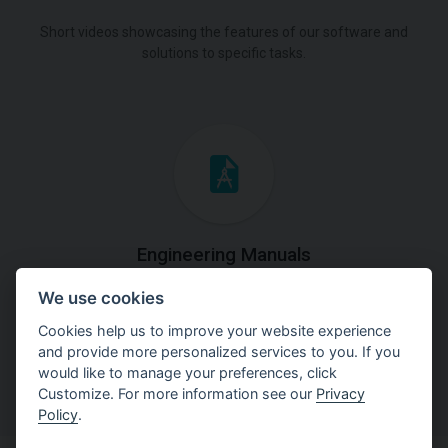
Short videos showcasing the features of our software and
solutions to specific tasks.
Engineering Manuals
We use cookies
Step by steps guides on how
to solve a specific tasks.
Cookies help us to improve your website experience
and provide more personalized services to you. If you
would like to manage your preferences, click
Customize. For more information see our
Privacy
Policy
.