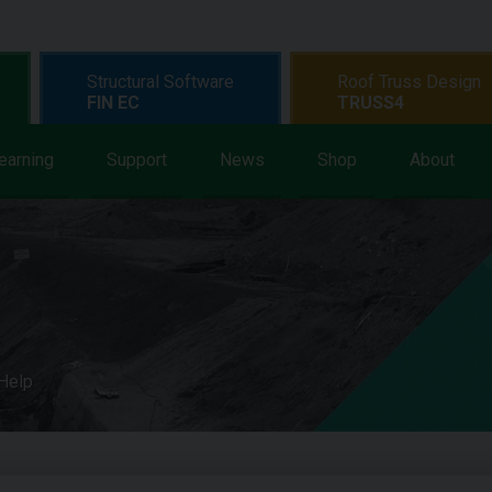
Structural Software
Roof Truss Design
FIN EC
TRUSS4
earning
Support
News
Shop
About
 Help