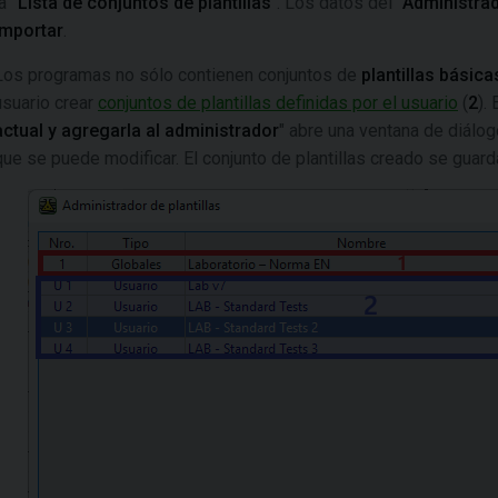
la
"Lista de conjuntos de plantillas
". Los datos del
"Administrad
importar
.
Los programas no sólo contienen conjuntos de
plantillas básica
usuario crear
conjuntos de plantillas definidas por el usuario
(
2
).
actual y agregarla al administrador
" abre una ventana de diálogo
que se puede modificar. El conjunto de plantillas creado se guard