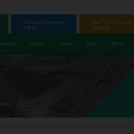
Structural Software
Roof Truss Design
FIN EC
TRUSS4
earning
Support
News
Shop
About
 Help