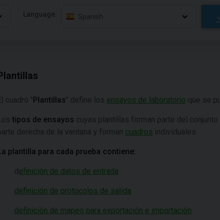
Language:
Spanish
Plantillas
El cuadro "
Plantillas
" define los
ensayos de laboratorio
que se pu
Los
tipos de ensayos
cuyas plantillas forman parte del conjunt
parte derecha de la ventana y forman
cuadros
individuales.
La plantilla para cada prueba contiene:
d
efinición de datos de entrada
definición de protocolos de salida
definición de mapeo para exportación e importación