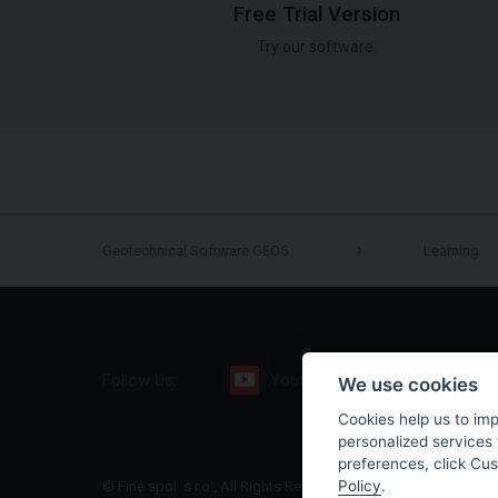
Free Trial Version
Try our software.
Geotechnical Software GEO5
Learning
Follow Us:
Youtube
Facebook
We use cookies
Cookies help us to im
personalized services 
preferences, click Cu
Policy
.
© Fine spol. s r.o., All Rights Reserved |
Sitemap
|
Privacy Polic