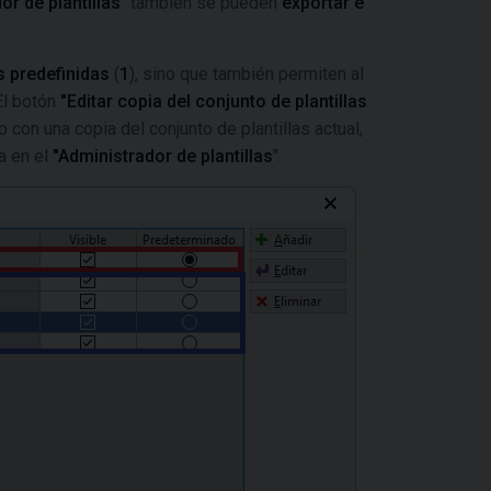
or de plantillas
" también se pueden
exportar e
s predefinidas
(
1
), sino que también permiten al
 El botón
"Editar copia del conjunto de plantillas
 con una copia del conjunto de plantillas actual,
a en el
"Administrador de plantillas
".