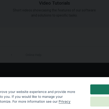
Video Tutorials
Short videos showcasing the features of our software
and solutions to specific tasks.
Online Help
LinkedIn
prove your website experience and provide more
to you. If you would like to manage your
stomize. For more information see our
Privacy
y
|
Cookies Settings
|
End User License Agreement
|
Contact Us