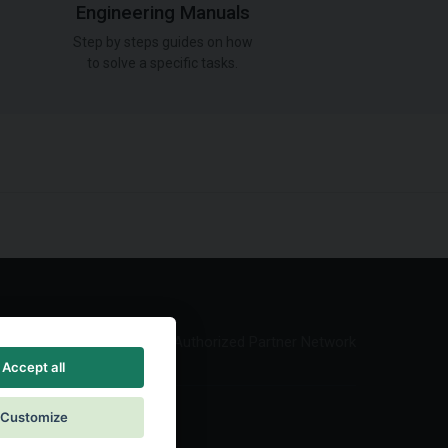
Engineering Manuals
Step by steps guides on how
to solve a specific tasks.
Authorized Partner Network
Accept all
Customize