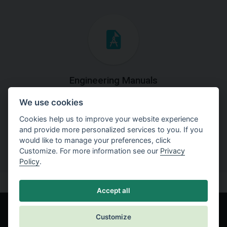
Engineering Manuals
We use cookies
Step by steps guides on how
to solve a specific tasks.
Cookies help us to improve your website experience
and provide more personalized services to you. If you
would like to manage your preferences, click
Customize. For more information see our
Privacy
Policy
.
Accept all
Customize
© Fine spol. s r.o.