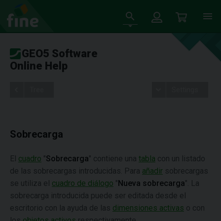
GEO5 Software
Online Help
Tree
Settings
Sobrecarga
El
cuadro
"
Sobrecarga
" contiene una
tabla
con un listado
de las sobrecargas introducidas. Para
añadir
sobrecargas
se utiliza el
cuadro de diálogo
"
Nueva sobrecarga
". La
sobrecarga introducida puede ser editada desde el
escritorio con la ayuda de las
dimensiones activas
o con
los
objetos activos
respectivamente.