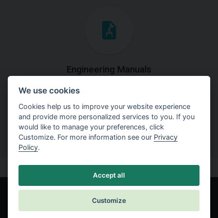
Engineering Manuals
We use cookies
Step by steps guides on how
to solve a specific tasks.
Cookies help us to improve your website experience
and provide more personalized services to you. If you
would like to manage your preferences, click
Customize. For more information see our
Privacy
Policy
.
Accept all
Customize
© Fine spol. s r.o.