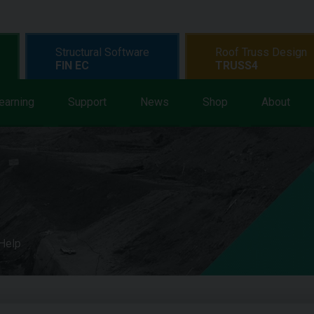
Structural Software
Roof Truss Design
FIN EC
TRUSS4
earning
Support
News
Shop
About
 Help