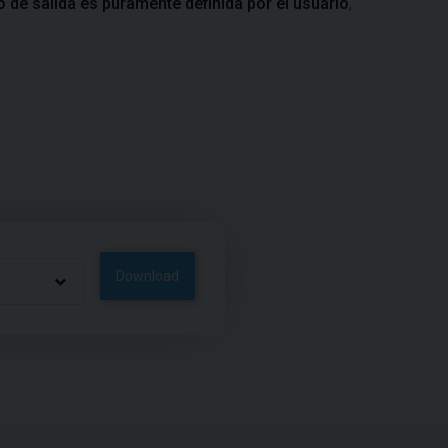
 de salida es puramente definida por el usuario
,
Download