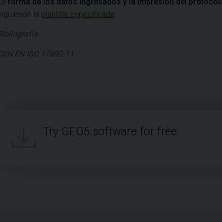
La
forma de los datos ingresados y la impresión del protocolo
siguiendo la
plantilla especificada
.
Bibliografía:
CSN EN ISO 17892-11
Try GEO5 software for free.