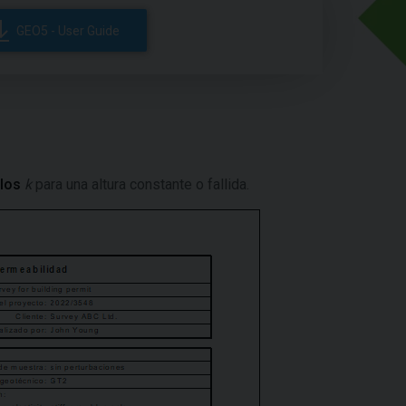
GEO5 - User Guide
elos
k
para una altura constante o fallida.​