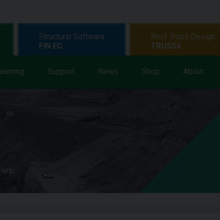
Structural Software
Roof Truss Design
FIN EC
TRUSS4
earning
Support
News
Shop
About
 Help