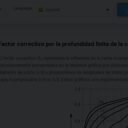
Language:
Spanish
Factor correctivo por la profundidad finita de la 
El factor correctivo
R
representa la influencia de la cama incompr
h
son nuevamente presentados en la literatura gráfica por diversas
diámetro de pilote (
l
/
d
) y proporciones de longitudes de pilote p
capa incompresible (
l
/
h
or
h
/
l
). Estos gráficos son implementado