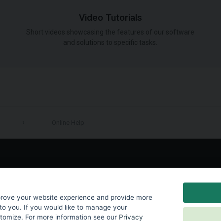
Video Tutorials
Short videos showcasing the features of our software
and solutions to specific tasks.
Online Help
LinkedIn
prove your website experience and provide more
to you. If you would like to manage your
stomize. For more information see our
Privacy