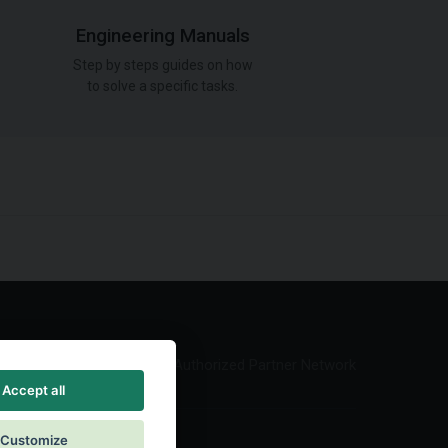
Engineering Manuals
Step by steps guides on how
to solve a specific tasks.
Authorized Partner Network
Accept all
Customize