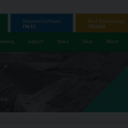
Structural Software
Roof Truss Design
FIN EC
TRUSS4
earning
Support
News
Shop
About
 Help