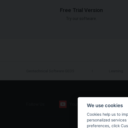
Free Trial Version
Try our software.
Geotechnical Software GEO5
Learning
Follow Us:
Youtube
Facebook
We use cookies
Cookies help us to im
personalized services 
preferences, click Cu