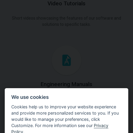
Video Tutorials
Short videos showcasing the features of our software and
solutions to specific tasks.
Engineering Manuals
We use cookies
Step by steps guides on how
to solve a specific tasks.
Cookies help us to improve your website experience
and provide more personalized services to you. If you
would like to manage your preferences, click
Customize. For more information see our
Privacy
Policy
.