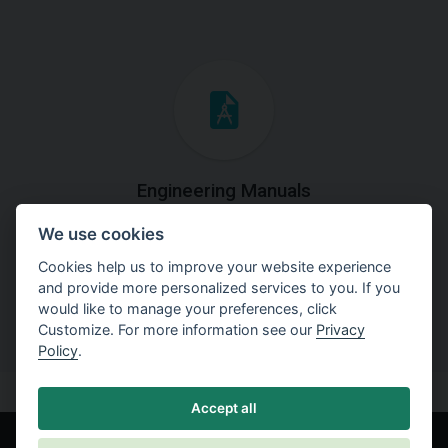
Engineering Manuals
We use cookies
Step by steps guides on how
to solve a specific tasks.
Cookies help us to improve your website experience
and provide more personalized services to you. If you
would like to manage your preferences, click
Customize. For more information see our
Privacy
Policy
.
Accept all