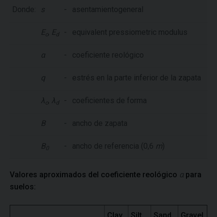
Donde:
s
-
asentamientogeneral
E
,
E
-
equivalent pressiometric modulus
c
d
α
-
coeficiente reológico
q
-
estrés en la parte inferior de la zapata
λ
,
λ
-
coeficientes de forma
c
d
B
-
ancho de zapata
B
-
ancho de referencia (0,6
m
)
0
Valores aproximados del coeficiente reológico
α
para
suelos:
Clay
Silt
Sand
Gravel