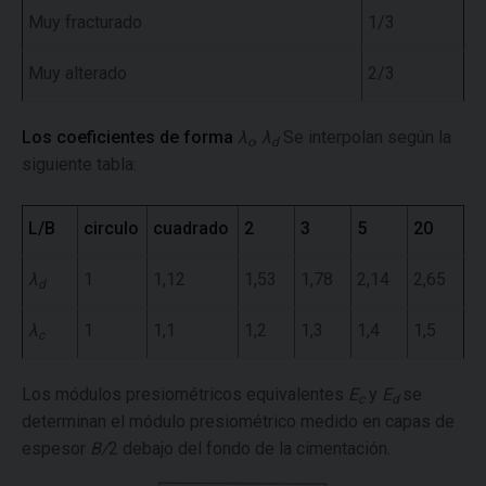
Muy fracturado
1/3
Muy alterado
2/3
Los coeficientes de forma
λ
,
λ
Se interpolan según la
c
d
siguiente tabla:
L/B
circulo
cuadrado
2
3
5
20
λ
1
1,12
1,53
1,78
2,14
2,65
d
λ
1
1,1
1,2
1,3
1,4
1,5
c
Los módulos presiométricos equivalentes
E
y
E
se
c
d
determinan el módulo presiométrico medido en capas de
espesor
B/
2 debajo del fondo de la cimentación.