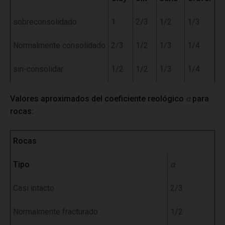
sobreconsolidado
1
2/3
1/2
1/3
Normalmente consolidado
2/3
1/2
1/3
1/4
sin-consolidar
1/2
1/2
1/3
1/4
Valores aproximados del coeficiente reológico
α
para
rocas:
Rocas
Tipo
α
Casi intacto
2/3
Normalmente fracturado
1/2