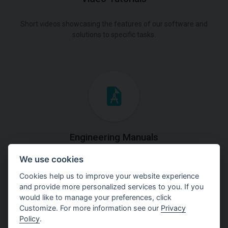
Short videos showcasing the features of our software and
solutions to specific tasks.
Engineering Manuals
We use cookies
Step by steps guides on how
to solve a specific tasks.
Cookies help us to improve your website experience
and provide more personalized services to you. If you
would like to manage your preferences, click
Customize. For more information see our
Privacy
Policy
.