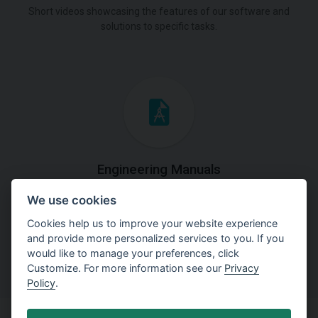
Short videos showcasing the features of our software and
solutions to specific tasks.
Engineering Manuals
We use cookies
Step by steps guides on how
to solve a specific tasks.
Cookies help us to improve your website experience
and provide more personalized services to you. If you
would like to manage your preferences, click
Customize. For more information see our
Privacy
Policy
.