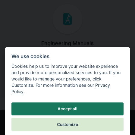
Engineering Manuals
We use cookies
Step by steps guides on how
to solve a specific tasks.
Cookies help us to improve your website experience
and provide more personalized services to you. If you
would like to manage your preferences, click
Customize. For more information see our
Privacy
Policy
.
Accept all
Customize
© Fine spol. s r.o.