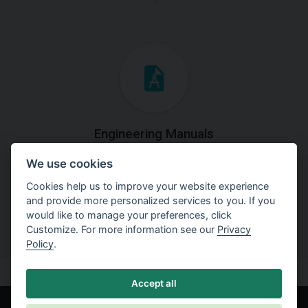
Engineering Manuals
We use cookies
Step by steps guides on how
to solve a specific tasks.
Cookies help us to improve your website experience
and provide more personalized services to you. If you
would like to manage your preferences, click
Customize. For more information see our
Privacy
Policy
.
Accept all