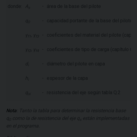
donde:
A
-
área de la base del pilote
s
q
-
capacidad portante de la base del pilote s
0
γ
,
γ
-
coeficientes del material del pilote (capítul
f1
f3
γ
,
γ
-
coeficientes de tipo de carga (capítulo 6.6.
f2
f4
d
-
diámetro del pilote en capa
i
h
-
espesor de la capa
i
q
-
resistencia del eje según tabla Q.2
si
Nota
: Tanto la tabla para determinar la resistencia base
q
como la de resistencia del eje
q
están implementadas
0
s
en el programa.