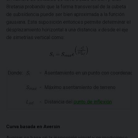
Bretania probando que la forma transversal de la cubeta
de subsidencia puede ser bien aproximada a la función
gausiana. Esta suposición entonces permite determinar el
desplazamiento horizontal a una distancia
x
desde el eje
de simetrías vertical como:
Donde:
S
-
Asentamiento en un punto con coordenada
i
S
-
Máximo asentamiento de terreno
max
L
-
Distancia del
punto de inflexión
inf
Curva basada en Aversin
Aversin se basa en la inspección visual y en mediciones