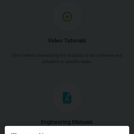
Video Tutorials
Short videos showcasing the features of our software and
solutions to specific tasks.
Engineering Manuals