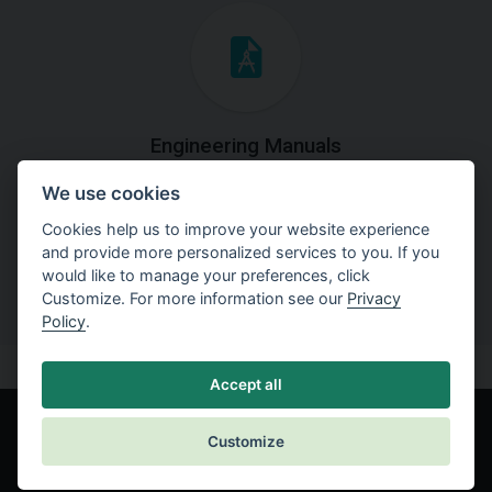
Engineering Manuals
We use cookies
Step by steps guides on how
to solve a specific tasks.
Cookies help us to improve your website experience
and provide more personalized services to you. If you
would like to manage your preferences, click
Customize. For more information see our
Privacy
Policy
.
Accept all
Customize
© Fine spol. s r.o.