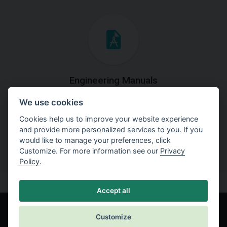
Engineering Manuals
We use cookies
Step by steps guides on how
to solve a specific tasks.
Cookies help us to improve your website experience
and provide more personalized services to you. If you
would like to manage your preferences, click
Customize. For more information see our
Privacy
Policy
.
Accept all
Customize
© Fine spol. s r.o.