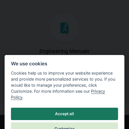
Engineering Manuals
We use cookies
Step by steps guides on how
to solve a specific tasks.
Cookies help us to improve your website experience
and provide more personalized services to you. If you
would like to manage your preferences, click
Customize. For more information see our
Privacy
Policy
.
Accept all
Customize