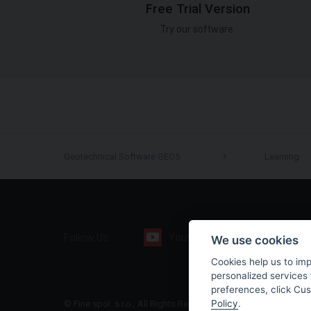
Free Trial Version
Try our software.
Geotechnical Software GEO5
Learning
Follow Us:
Youtube
Facebook
We use cookies
Cookies help us to im
personalized services 
preferences, click Cu
Policy
.
© Fine spol. s r.o., All Rights Reserved |
Sitemap
|
Privacy Polic