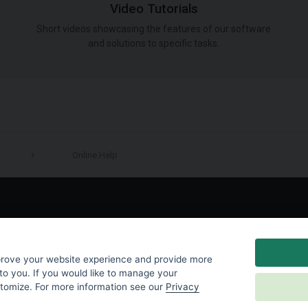
Video Tutorials
Short videos showcasing the features of our software
and solutions to specific tasks.
Online Help
LinkedIn
prove your website experience and provide more
to you. If you would like to manage your
stomize. For more information see our
Privacy
y
|
Cookies Settings
|
End User License Agreement
|
Contact Us