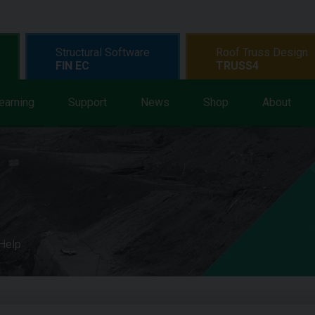
Structural Software
Roof Truss Design
FIN EC
TRUSS4
earning
Support
News
Shop
About
 Help