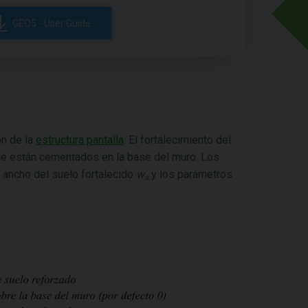
GEO5 - User Guide
ón de la
estructura pantalla
. El fortalecimiento del
que están cementados en la base del muro. Los
el ancho del suelo fortalecido
w
y los parámetros
s