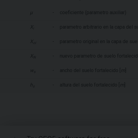
μ
-
coeficiente (parametro auxiliar)
X
-
parametro arbitrario en la capa del 
i
X
-
parametro original en la capa de su
oi
X
-
nuevo parametro de suelo fortaleci
N
w
-
ancho del suelo fortalecido [
m
]
s
h
-
altura del suelo fortalecido [
m
]
s