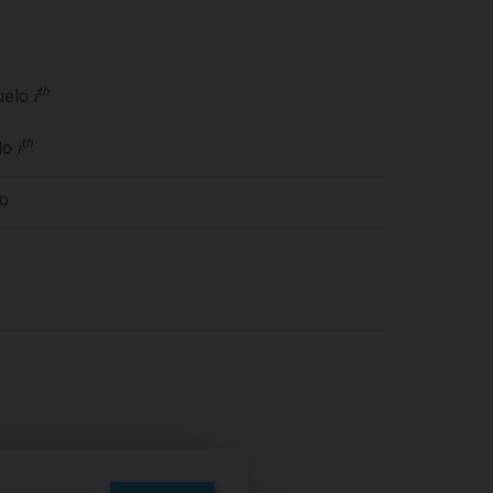
th
suelo
i
th
elo
i
do