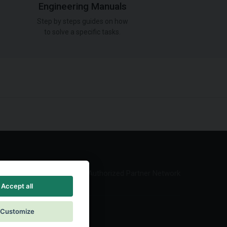
Engineering Manuals
Step by steps guides on how
to solve a specific tasks.
Authorized Partner Network
Accept all
Customize