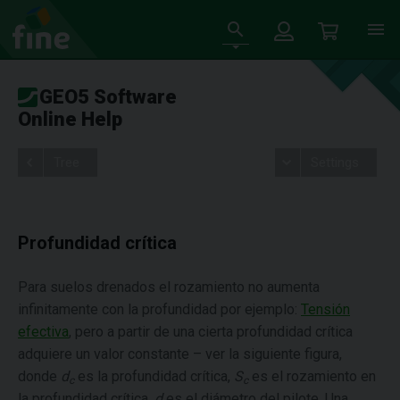
GEO5 Software
Online Help
Tree
Settings
Profundidad crítica
Para suelos drenados el rozamiento no aumenta
infinitamente con la profundidad por ejemplo:
Tensión
efectiva
, pero a partir de una cierta profundidad crítica
adquiere un valor constante – ver la siguiente figura,
donde
d
es la profundidad crítica,
S
es el rozamiento en
c
c
la profundidad crítica,
d
es el diámetro del pilote. Una