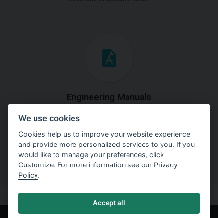
Engineering Manuals
We use cookies
Step by steps guides on how
to solve a specific tasks.
Cookies help us to improve your website experience
and provide more personalized services to you. If you
would like to manage your preferences, click
Customize. For more information see our
Privacy
Policy
.
Accept all